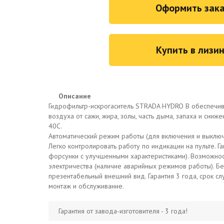
Оформить зака
Купить в лизин
Описание
Гидрофильтр-искрогаситель STRADA HYDRO B обеспечива
воздуха от сажи, жира, золы, часть дыма, запаха и сни
40С.
Автоматический режим работы (для включения и выключ
Легко контролировать работу по индикации на пульте. 
форсунки с улучшенными характеристиками). Возможнос
электричества (наличие аварийных режимов работы). Б
презентабельный внешний вид. Гарантия 3 года, срок с
монтаж и обслуживание.
Гарантия от завода-изготовителя - 3 года!