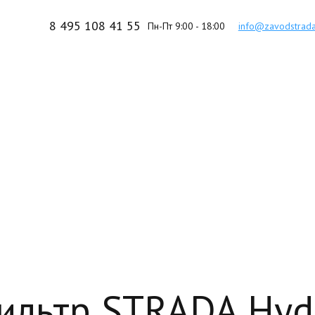
8 495 108 41 55
Пн-Пт 9:00 - 18:00
info@zavodstrada
офильтр-искрогас
ля ресторан
От завода-производителя!
ильтр STRADA Hydr