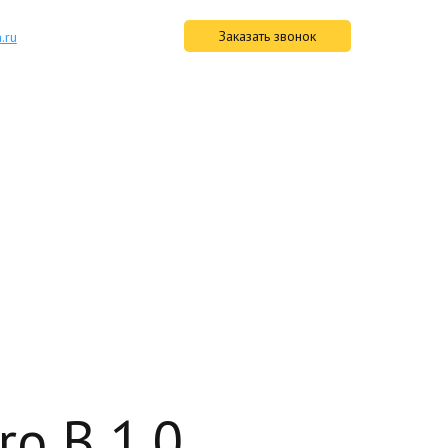
Заказать звонок
.ru
итель
ов
o B 1.0