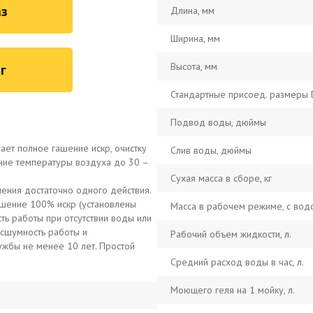
з
Длина, мм
Ширина, мм
Высота, мм
г
Стандартные присоед. размеры 
Подвод воды, дюймы
ет полное гашение искр, очистку
Слив воды, дюймы
жение температуры воздуха до 30 –
Сухая масса в сборе, кг
ения достаточно одного действия.
Гашение 100% искр (установлены
Масса в рабочем режиме, с водо
ть работы при отсутствии воды или
есшумность работы и
Рабочий объем жидкости, л.
лужбы не менее 10 лет. Простой
Средний расход воды в час, л.
Моющего геля на 1 мойку, л.