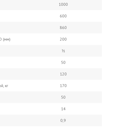
1000
600
860
D (мм)
200
½
50
120
й, кг
170
50
14
0,9