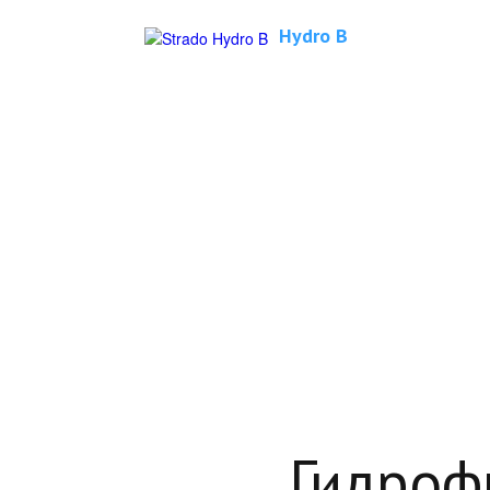
Hydro B
Гидр
д
Гидроф