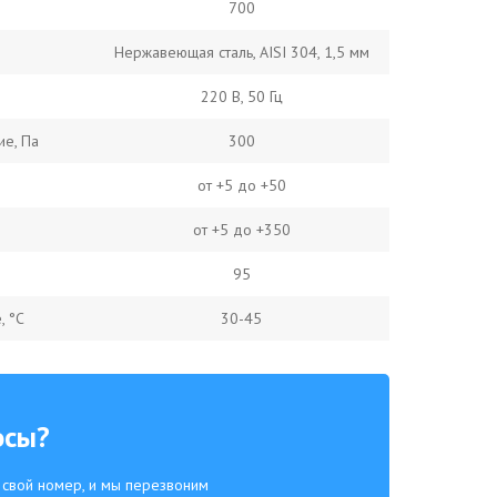
700
Нержавеющая сталь, AISI 304, 1,5 мм
220 В, 50 Гц
е, Па
300
от +5 до +50
от +5 до +350
95
, °C
30-45
осы?
е свой номер, и мы перезвоним