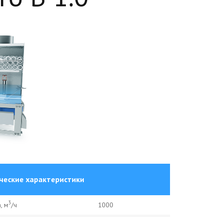
ческие характеристики
3
, м
/ч
1000